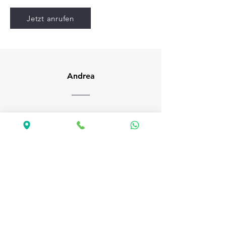
Jetzt anrufen
Andrea
Ich habe mich für die
Schwangerschaftsfotos meiner Frau
auf die große Erfahrung des
Fotografen Karl verlassen. In einer
Welt, in der viele Fotos mittlerweile
künstlich wirken, zeichnen sich Karls
Bilder durch ihre Schönheit, Eleganz
und einen besonderen Retro-Charme
aus. Karl ist ein seriöser und