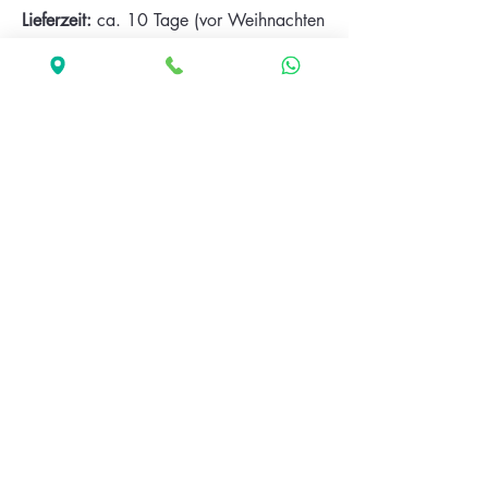
Lieferzeit:
ca. 10 Tage (vor Weihnachten
bitte frühzeitig bestellen).
Jetzt gestalten
Fotostudio Karl
info@fotostudiokarl.com
Stegener Straße 1A
39031 Bruneck
Südtirol | Italien
©Fotostudio Karl